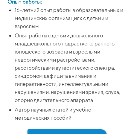
Опыт работы:
16-летний опыт работы в образовательных и
ВА
медицинских организациях с детьми и
взрослым
Опыт работы с детьми дошкольного
младшешкольного подрасткого, раннего
Тем
юношеского возраста и взрослыми
невротическими растройствами,
расстройствами аутеститеского спектра,
синдромом дефицита внимания и
гиперактивности, интеллектуальными
физ
пер
нарушениями, нарушениями зрения, слуха,
опорно двигательного апаррата
Автор научных статей и учебно
рас
методических пособий
пар