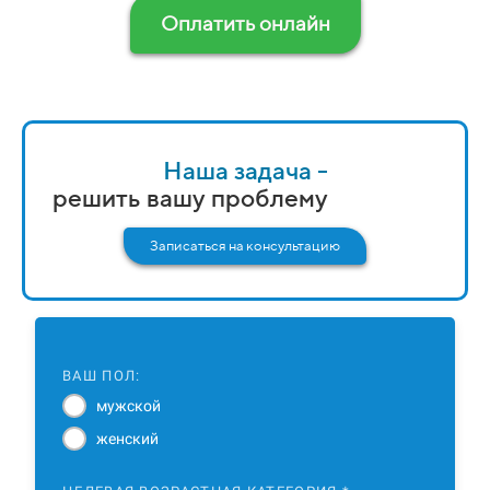
Оплатить онлайн
Наша задача -
решить вашу проблему
Записаться на консультацию
ВАШ ПОЛ:
Тем
мужской
женский