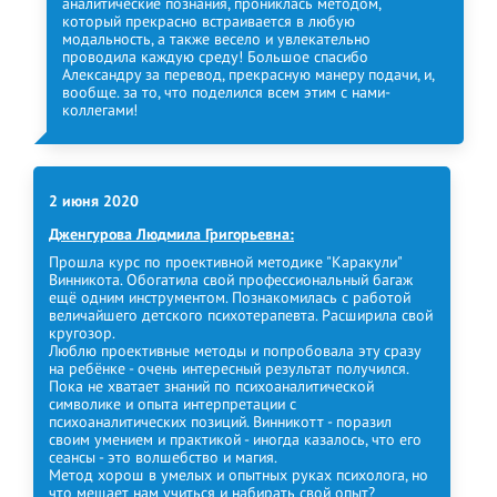
аналитические познания, прониклась методом,
который прекрасно встраивается в любую
модальность, а также весело и увлекательно
проводила каждую среду! Большое спасибо
Александру за перевод, прекрасную манеру подачи, и,
вообще. за то, что поделился всем этим с нами-
коллегами!
2 июня 2020
Дженгурова Людмила Григорьевна:
Прошла курс по проективной методике "Каракули"
Винникота. Обогатила свой профессиональный багаж
ещё одним инструментом. Познакомилась с работой
величайшего детского психотерапевта. Расширила свой
кругозор.
Люблю проективные методы и попробовала эту сразу
на ребёнке - очень интересный результат получился.
Пока не хватает знаний по психоаналитической
символике и опыта интерпретации с
психоаналитических позиций. Винникотт - поразил
своим умением и практикой - иногда казалось, что его
сеансы - это волшебство и магия.
Метод хорош в умелых и опытных руках психолога, но
что мешает нам учиться и набирать свой опыт?