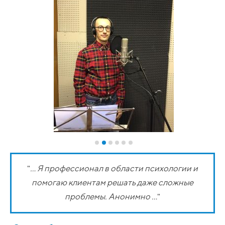
"
... Я профессионал в области психологии и
помогаю клиентам решать даже сложные
чел
проблемы. Анонимно ...
"