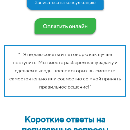
Записаться на консультацию
про
Оплатить онлайн
"...Я не даю советы и не говорю как лучше
поступить. Мы вместе разберём вашу задачу и
сделаем выводы после которых вы сможете
дет
самостоятельно или совместно со мной принять
правильное решение!"
род
Короткие ответы на
популярные вопросы